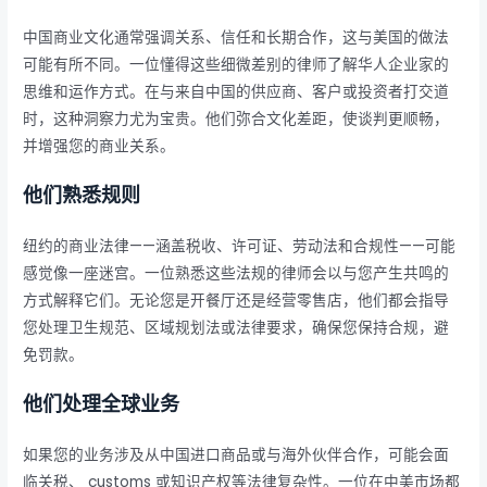
中国商业文化通常强调关系、信任和长期合作，这与美国的做法
可能有所不同。一位懂得这些细微差别的律师了解华人企业家的
思维和运作方式。在与来自中国的供应商、客户或投资者打交道
时，这种洞察力尤为宝贵。他们弥合文化差距，使谈判更顺畅，
并增强您的商业关系。
他们熟悉规则
纽约的商业法律——涵盖税收、许可证、劳动法和合规性——可能
感觉像一座迷宫。一位熟悉这些法规的律师会以与您产生共鸣的
方式解释它们。无论您是开餐厅还是经营零售店，他们都会指导
您处理卫生规范、区域规划法或法律要求，确保您保持合规，避
免罚款。
他们处理全球业务
如果您的业务涉及从中国进口商品或与海外伙伴合作，可能会面
临关税、 customs 或知识产权等法律复杂性。一位在中美市场都