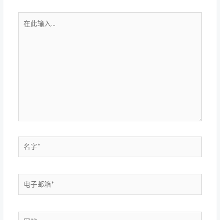
在
此
输
入...
名
字
*
电
子
邮
箱
网