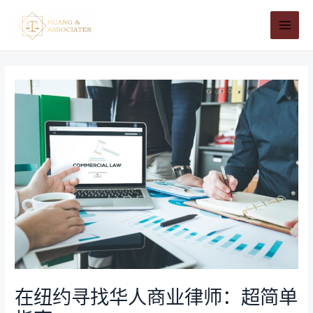
跳
MAI
至
MEN
内
文
容
章
导
航
在纽约寻找华人商业律师：超简单