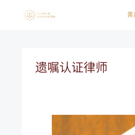
跳
至
黄
内
容
遗嘱认证律师